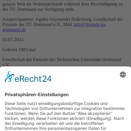
ganzen Welt als Wohnunterkunft während ihrer Beschäftigung an
der TU Dortmund zur Verfügung steht.
Ansprechpartner: Agathe Szymanski-Hallerberg, Gesellschaft der
Freunde der TU Dortmund e.V., Mail:
info@freunde-tu-
dortmund.de
03.07.2024
Gelesen
1983
mal
Gesellschaft der Freunde der Technischen Universität Dortmund
e.V.
Märkische Straße 120
44141 Dortmund
Tel.: 0231 5417-129
Fax: 0231 5417-8144
Email:
info@freunde-tu-dortmund.de
Web:
www.freunde-tu-dortmund.de