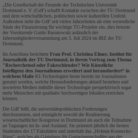
„Die Gesellschaft der Freunde der Technischen Universität
Dortmund e. V. (GdF) schafft Kontakte zwischen der TU Dortmund
und dem wirtschaftlichen, politischen sowie kulturellen Umfeld.
Außerdem steht die GdF seit vielen Jahrzehnten als eine wesentliche
Säule der Finanzierung für wichtige TU-Projekte ein, dies betonte
der Vorsitzende Guido Baranowski anlässlich der
Jahresmitgliederversammlung am 3. Juli 2024 im IBZ der TU
Dortmund.
Im Anschluss berichtete
Frau Prof. Christina Elmer, Institut für
Journalistik der TU Dortmund, in ihrem Vortrag zum Thema
"Recherchetool oder Fakeschleuder? Wie Künstliche
Intelligenz den Journalismus erweitert und herausfordert“
in
welchem Maße
KI-Technologien heute bereits im Journalismus
genutzt werden, welche Herausforderungen aktuell bestehen und
inwiefern Medien mithilfe dieser Technologie perspektivisch sogar
mehr Menschen mit qualitativ hochwertigen Inhalten erreichen
können.
Die GdF hilft, die universitätspolitischen Forderungen
durchzusetzen, und ermöglicht sowohl die Realisierung
wissenschaftlicher Kongresse in Dortmund als auch die Teilnahme
an Tagungen im In- und Ausland. Sie prämiert jährlich die besten
Studenten der 17 Fakultäten und unterhält das „Helmut-Keunecke-
Haus“, welches als Gästehaus für Gastwissenschaftler aus der